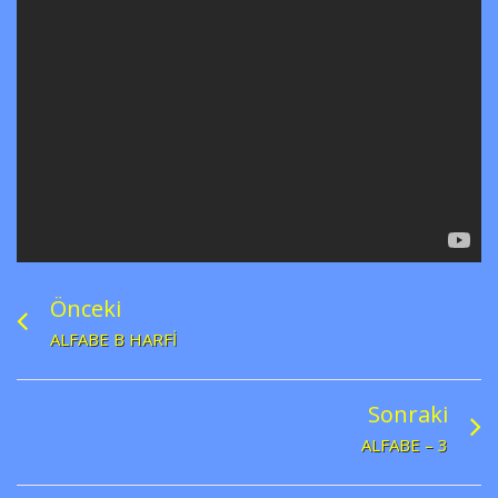
Önceki
ALFABE B HARFI
Sonraki
ALFABE – 3