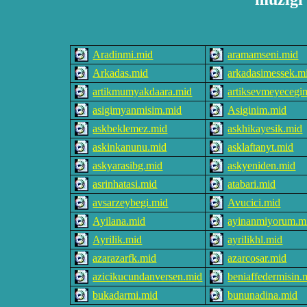
Aradinmi.mid
aramamseni.mid
Arkadas.mid
arkadasimessek.m
artikmumyakdaara.mid
artiksevmeyecegi
asigimyanmisim.mid
Asiginim.mid
askbeklemez.mid
askhikayesik.mid
askinkanunu.mid
asklaftanyt.mid
askyarasibg.mid
askyeniden.mid
asrinhatasi.mid
atabari.mid
avsarzeybegi.mid
Avucici.mid
Ayilana.mid
ayinanmiyorum.m
Ayrilik.mid
ayrilikhl.mid
azarazarfk.mid
azarcosar.mid
azicikucundanversen.mid
beniaffedermisin.
bukadarmi.mid
bununadina.mid